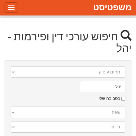
משפטיסט
Toggle
gation
חיפוש עורכי דין ופירמות -
יהל
תחום
עיסוק
עיר/יישוב
בסביבה שלי
שפה
דין
זר