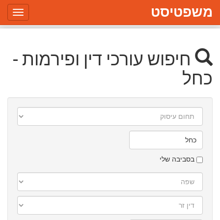
משפטיסט
Toggle
gation
חיפוש עורכי דין ופירמות -
כחל
תחום
עיסוק
עיר/יישוב
בסביבה שלי
שפה
דין
זר