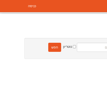
כניסה
נוטריון
חפש