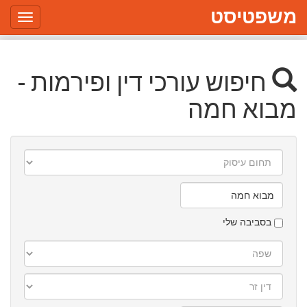
משפטיסט
Toggle
gation
חיפוש עורכי דין ופירמות -
מבוא חמה
תחום
עיסוק
עיר/יישוב
בסביבה שלי
שפה
דין
זר