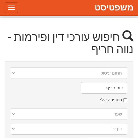
משפטיסט
Toggle
gation
חיפוש עורכי דין ופירמות -
נווה חריף
תחום
עיסוק
עיר/יישוב
בסביבה שלי
שפה
דין
זר