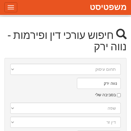
משפטיסט
Toggle
gation
חיפוש עורכי דין ופירמות -
נווה ירק
תחום
עיסוק
עיר/יישוב
בסביבה שלי
שפה
דין
זר