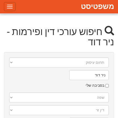
משפטיסט
Toggle
gation
חיפוש עורכי דין ופירמות -
ניר דוד
תחום
עיסוק
עיר/יישוב
בסביבה שלי
שפה
דין
זר