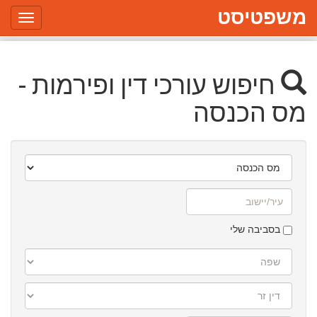
משפטיסט
Toggle
gation
חיפוש עורכי דין ופירמות -
מס הכנסה
תחום
עיסוק
עיר/יישוב
בסביבה שלי
שפה
דין
זר