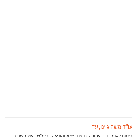
עו"ד משה ג'ינו, עדי
תחומי
ביטוח לאומי, דיני עבודה, חוזים, ייצוג והופעה בבימ"ש, יעוץ משפטי