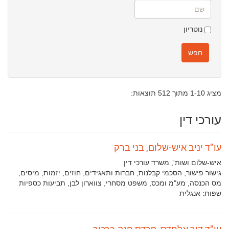
שם
נוטריון
חפש
מציג 1-10 מתוך 512 תוצאות:
עורכי דין
עו"ד יניב איש-שלום, בני ברק
איש-שלום ושות', משרד עורכי דין
תחומי
גישור פישור, הסכמי קבלנות, חברות ותאגידים, חוזים, יזמות, מיסים,
עיסוק:
מס הכנסה, מע"מ ומכס, משפט מסחרי, צווארון לבן, תביעות כספיות
שפות:
אנגלית
עו"ד דור אלחדס, פרדס חנה-כרכור