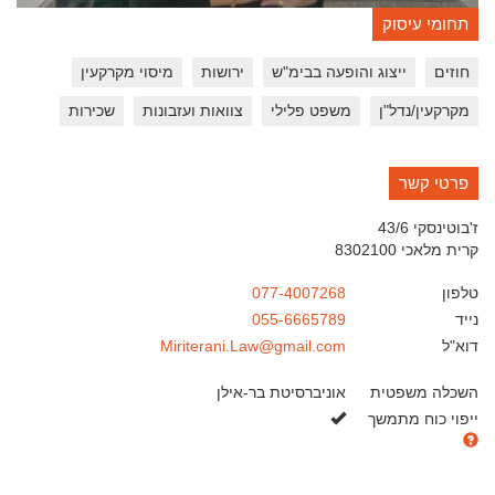
תחומי עיסוק
חוזים
ייצוג והופעה בבימ"ש
ירושות
מיסוי מקרקעין
מקרקעין/נדל"ן
משפט פלילי
צוואות ועזבונות
שכירות
פרטי קשר
ז'בוטינסקי 43/6
קרית מלאכי
8302100
טלפון
077-4007268
נייד
055-6665789
דוא"ל
Miriterani.Law@gmail.com
השכלה משפטית
אוניברסיטת בר-אילן
כן
ייפוי כוח מתמשך