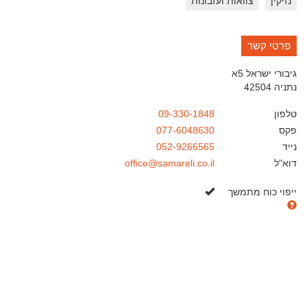
נזיקין
צוואות ועזבונות
פרטי קשר
גיבורי ישראל 5א
נתניה
42504
טלפון
09-330-1848
פקס
077-6048630
נייד
052-9266565
דוא"ל
office@samareli.co.il
כן
ייפוי כוח מתמשך