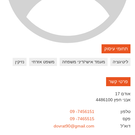
תחומי עיסוק
ליטיגציה
מעמד אישי/דיני משפחה
משפט אזרחי
נזיקין
פרטי קשר
אודם 17
אבני חפץ
4486100
טלפון
09 -7456151
פקס
09 -7465515
דוא"ל
dovrat90@gmail.com