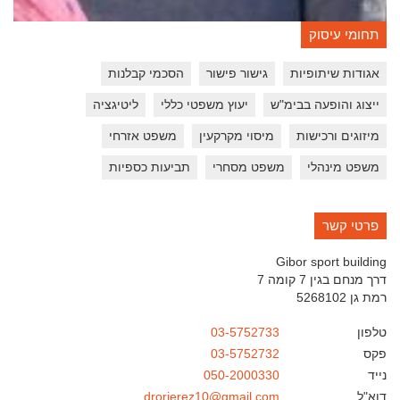
תחומי עיסוק
אגודות שיתופיות
גישור פישור
הסכמי קבלנות
ייצוג והופעה בבימ"ש
יעוץ משפטי כללי
ליטיגציה
מיזוגים ורכישות
מיסוי מקרקעין
משפט אזרחי
משפט מינהלי
משפט מסחרי
תביעות כספיות
פרטי קשר
Gibor sport building
דרך מנחם בגין 7 קומה 7
רמת גן
5268102
טלפון
03-5752733
פקס
03-5752732
נייד
050-2000330
דוא"ל
drorierez10@gmail.com