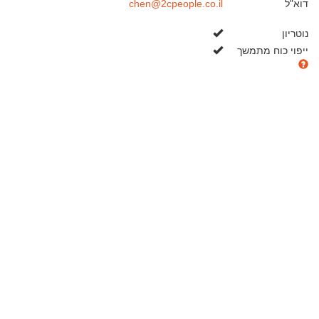
דוא"ל
chen@2cpeople.co.il
כן
נוטריון
כן
ייפוי כוח מתמשך