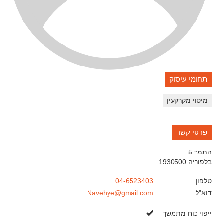
תחומי עיסוק
מיסוי מקרקעין
פרטי קשר
התמר 5
בלפוריה
1930500
טלפון
04-6523403
דוא"ל
Navehye@gmail.com
כן
ייפוי כוח מתמשך