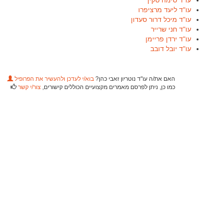
עו"ד סימה סקין
עו"ד ליעד מרציפרו
עו"ד מיכל דרור סעדון
עו"ד חני שרייר
עו"ד ירדן פריימן
עו"ד יובל דובב
האם את/ה עו"ד נוטריון זאבי כהן?
בוא/י לעדכן ולהעשיר את הפרופיל
כמו כן, ניתן לפרסם מאמרים מקצועיים הכוללים קישורים,
צור/י קשר