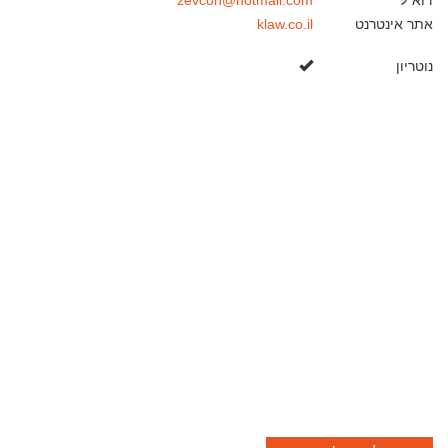
דוא"ל
zevcon@hotmail.com
אתר אינטרנט
klaw.co.il
כן
נוטריון