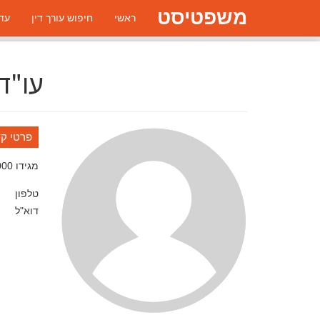
משפטיסט
ראשי
חיפוש עורך דין
עדכ
עו"ד 
פרטי ק
מגידו
000
טלפון
דוא"ל