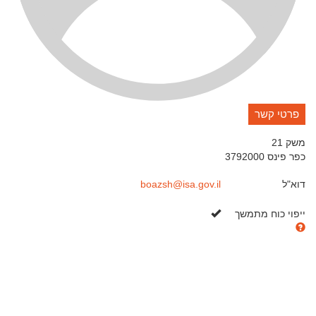
פרטי קשר
משק 21
כפר פינס
3792000
דוא"ל
boazsh@isa.gov.il
כן
ייפוי כוח מתמשך