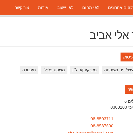
ונים אחרונים
לפי תחום
לפי יישוב
אודות
צור קשר
 אלי אביב
יסוק
שי/דיני משפחה
מקרקעין/נדל"ן
משפט פלילי
תעבורה
שר
ם 6
כי
8303100
08-8503711
08-8587690