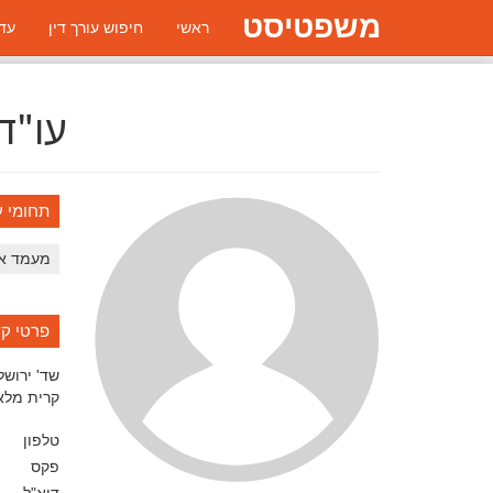
משפטיסט
ראשי
חיפוש עורך דין
עדכ
עו"ד
תחומי ע
מעמד אי
פרטי ק
שד' ירושלי
קרית מלא
טלפון
פקס