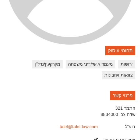
תחומי עיסוק
ירושות
מעמד אישי/דיני משפחה
מקרקעין/נדל"ן
צוואות ועזבונות
פרטי קשר
התמר 321
שדה צבי
8534000
דוא"ל
talel@talel-law.com
כן
ייפוי כוח מתמשך