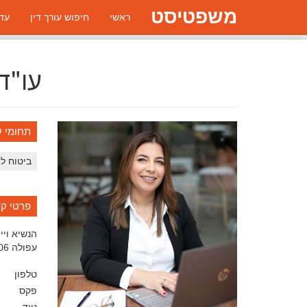
משפטיסט
ראשי
חיפוש עורך דין
עדכ
עו"ד
תחומי ע
ביטוח ל
פרטי ק
הנשיא וייצמ
עפולה
06
טלפון
פקס