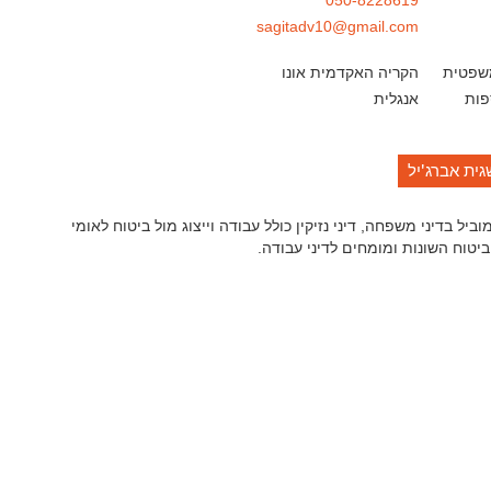
050-8228619
sagitadv10@gmail.com
שפטית
הקריה האקדמית אונו
פות
אנגלית
גית אברג'יל
וביל בדיני משפחה, דיני נזיקין כולל עבודה וייצוג מול ביטוח לאומי
יטוח השונות ומומחים לדיני עבודה.