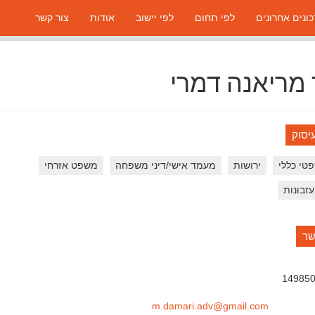
ונים אחרונים
לפי תחום
לפי יישוב
אודות
צור קשר
 מריאנה דמרי
יסוק
פטי כללי
ירושות
מעמד אישי/דיני משפחה
משפט אזרחי
עזבונות
שר
14985
m.damari.adv@gmail.com