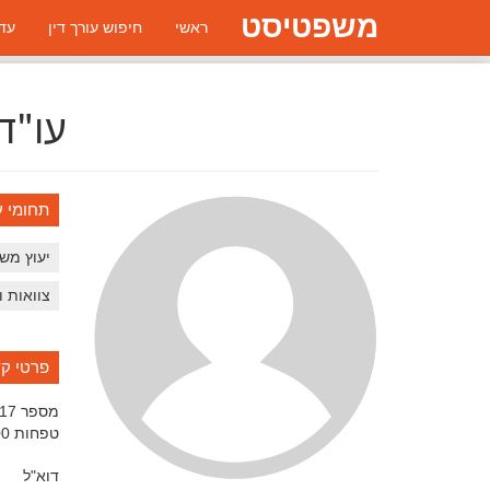
משפטיסט
ראשי
חיפוש עורך דין
עדכ
עו"ד
תחומי ע
יעוץ מש
צוואות ו
פרטי ק
מספר 17
טפחות
00
דוא"ל