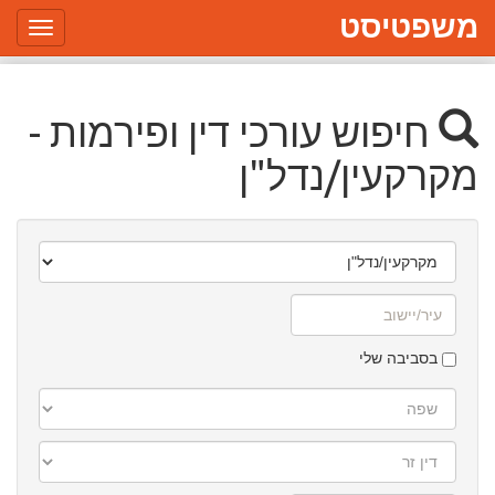
משפטיסט
Toggle
gation
חיפוש עורכי דין ופירמות -
מקרקעין/נדל"ן
תחום
עיסוק
עיר/יישוב
בסביבה שלי
שפה
דין
זר