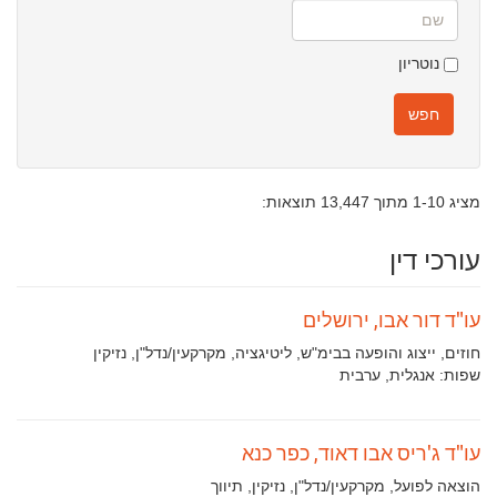
שם
נוטריון
חפש
מציג 1-10 מתוך 13,447 תוצאות:
עורכי דין
עו"ד דור אבו, ירושלים
תחומי
חוזים, ייצוג והופעה בבימ"ש, ליטיגציה, מקרקעין/נדל"ן, נזיקין
עיסוק:
שפות:
אנגלית, ערבית
עו"ד ג'ריס אבו דאוד, כפר כנא
תחומי
הוצאה לפועל, מקרקעין/נדל"ן, נזיקין, תיווך