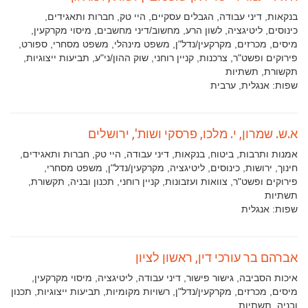
תחומי
בנקאות, דיני עבודה, הגבלים עסקיים, היי טק, חברות ותאגידים,
עיסוק:
כינוסים, ליטיגציה, לשון הרע, מחשוב/דיני מחשבים, מיסוי מקרקעין,
מיסים, מכרזים, מקרקעין/נדל"ן, משפט מינהלי, משפט מסחרי, ספורט,
פירוקים ופשט"ר, צרכנות, קניין רוחני, שוק ההון/ני"ע, תביעות ייצוגיות,
תקשורת, תשתיות
שפות:
אנגלית, ערבית
א.ש. שמרון, י. מלכו, פרסקי ושות', ירושלים
תחומי
אמנות ותרבות, ביטוח, בנקאות, דיני עבודה, היי טק, חברות ותאגידים,
עיסוק:
חינוך, ירושות, כינוסים, ליטיגציה, מקרקעין/נדל"ן, משפט מסחרי,
פירוקים ופשט"ר, צוואות ועזבונות, קניין רוחני, תכנון ובניה, תקשורת,
תשתיות
שפות:
אנגלית
אברהם בר עורכי דין, ראשון לציון
תחומי
איכות הסביבה, גישור פישור, דיני עבודה, ליטיגציה, מיסוי מקרקעין,
עיסוק:
מיסים, מכרזים, מקרקעין/נדל"ן, רשויות מקומיות, תביעות ייצוגיות, תכנון
ובניה, תשתיות