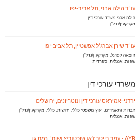
עו"ד הילה אבני, תל אביב-יפו
הילה אבני משרד עורכי דין
תחומי
מקרקעין/נדל"ן
עיסוק:
עו"ד שירן אברג'ל אפשטיין, תל אביב-יפו
תחומי
הוצאה לפועל, מקרקעין/נדל"ן
עיסוק:
שפות:
אנגלית, ספרדית
משרדי עורכי דין
ירדני–אמיראס עורכי דין ונוטריונים, ירושלים
תחומי
חברות ותאגידים, יעוץ משפטי כללי, ירושות, כללי, מקרקעין/נדל"ן
עיסוק:
שפות:
אנגלית
AYR - עמר רייטר ז'אן שוכטוביץ ושות', רמת גן