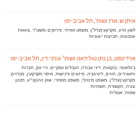
איתן ש. ארז ושות', תל אביב-יפו
תחומי
לשון הרע, מקרקעין/נדל"ן, משפט אזרחי, פירוקים ופשט"ר, צוואות
עיסוק:
ועזבונות, תביעות ייצוגיות
ארדינסט, בן נתן טולידאנו ושות׳ עורכי דין, תל אביב-יפו
תחומי
בינלאומי, בנקאות, דיני עבודה, הגבלים עסקיים, היי טק, חברות
עיסוק:
ותאגידים, חוזים, ליטיגציה, מיזוגים ורכישות, מיסוי מקרקעין, מכרזים,
מקרקעין/נדל"ן, משפט מינהלי, משפט מסחרי, שוק ההון/ני"ע, תכנון
ובניה, תקשורת, תשתיות
שפות:
אנגלית