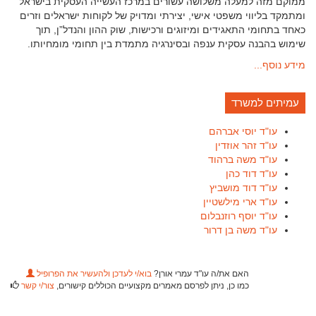
ממוקם מזה למעלה משלושה עשורים במרכז העשייה העסקית בישראל
ומתמקד בליווי משפטי אישי, יצירתי ומדויק של לקוחות ישראלים וזרים
כאחד בתחומי התאגידים ומיזוגים ורכישות, שוק ההון והנדל”ן, תוך
שימוש בהבנה עסקית ענפה ובסינרגיה מתמדת בין תחומי מומחיותו.
מידע נוסף...
עמיתים למשרד
עו"ד יוסי אברהם
עו"ד זהר אוזדין
עו"ד משה ברהוד
עו"ד דוד כהן
עו"ד דוד מושביץ
עו"ד ארי מילשטיין
עו"ד יוסף רוזנבלום
עו"ד משה בן דרור
האם את/ה עו"ד עמרי אורן?
בוא/י לעדכן ולהעשיר את הפרופיל
כמו כן, ניתן לפרסם מאמרים מקצועיים הכוללים קישורים,
צור/י קשר