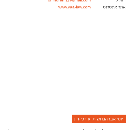
דוא"ל
omrioren.2@gmail.com
אתר אינטרנט
www.yaa-law.com
יוסי אברהם ושות' עורכי-דין