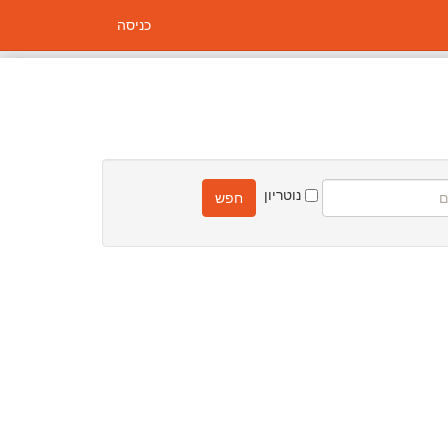
כניסה
נוטריון
חפש